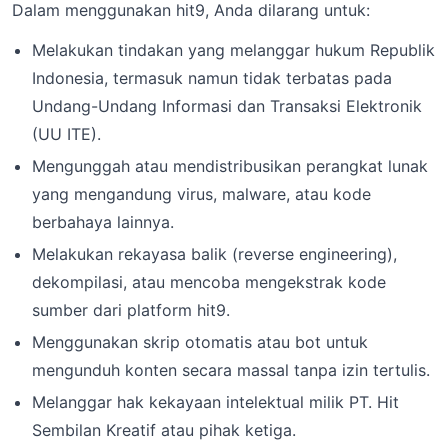
Dalam menggunakan hit9, Anda dilarang untuk:
Melakukan tindakan yang melanggar hukum Republik
Indonesia, termasuk namun tidak terbatas pada
Undang-Undang Informasi dan Transaksi Elektronik
(UU ITE).
Mengunggah atau mendistribusikan perangkat lunak
yang mengandung virus, malware, atau kode
berbahaya lainnya.
Melakukan rekayasa balik (reverse engineering),
dekompilasi, atau mencoba mengekstrak kode
sumber dari platform hit9.
Menggunakan skrip otomatis atau bot untuk
mengunduh konten secara massal tanpa izin tertulis.
Melanggar hak kekayaan intelektual milik PT. Hit
Sembilan Kreatif atau pihak ketiga.